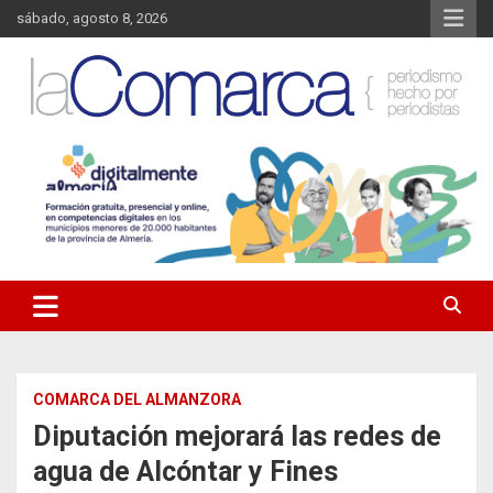
Saltar
sábado, agosto 8, 2026
al
contenido
Noticias de Almería. Actualidad informativa sobre la Comarca del
La Comarca – Noticias del
Almanzora y sus localidades.
Almanzora
COMARCA DEL ALMANZORA
Diputación mejorará las redes de
agua de Alcóntar y Fines