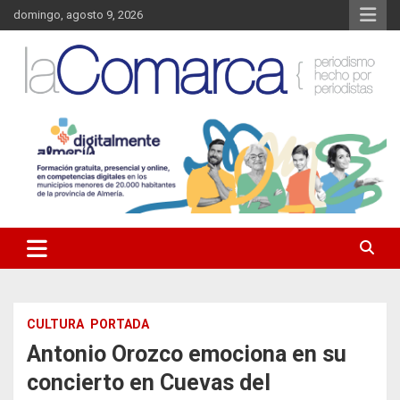
Saltar
domingo, agosto 9, 2026
al
contenido
Noticias de Almería. Actualidad informativa sobre la Comarca del
La Comarca – Noticias del
Almanzora y sus localidades.
Almanzora
CULTURA
PORTADA
Antonio Orozco emociona en su
concierto en Cuevas del