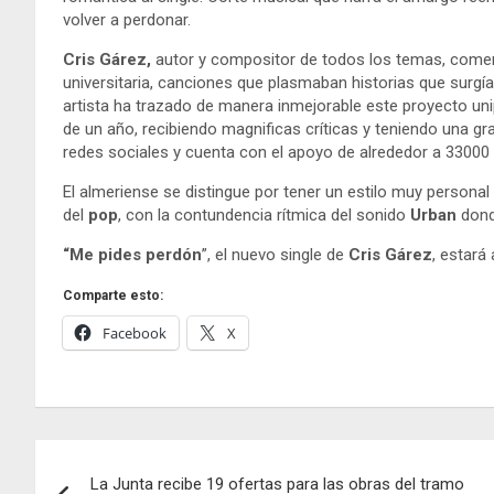
volver a perdonar.
Cris Gárez,
autor y compositor de todos los temas, come
universitaria, canciones que plasmaban historias que surgía
artista ha trazado de manera inmejorable este proyecto uni
de un año, recibiendo magnificas críticas y teniendo una gra
redes sociales y cuenta con el apoyo de alrededor a 33000
El almeriense se distingue por tener un estilo muy person
del
pop
, con la contundencia rítmica del sonido
Urban
dond
“Me pides perdón
”, el nuevo single de
Cris Gárez
, estará 
Comparte esto:
Facebook
X
Navegación
La Junta recibe 19 ofertas para las obras del tramo