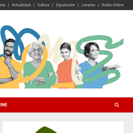
ría
Actualidad
Cultura
Diputación
Levante
Radio Online
INE