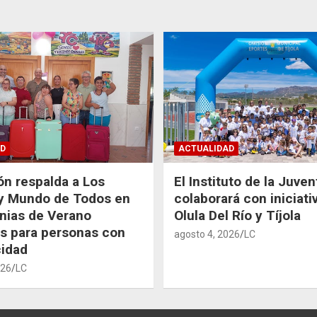
D
ACTUALIDAD
ón respalda a Los
El Instituto de la Juve
 y Mundo de Todos en
colaborará con iniciati
nias de Verano
Olula Del Río y Tíjola
as para personas con
agosto 4, 2026
LC
idad
026
LC