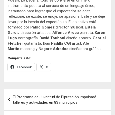
Poesía, La Escena, todo se convierte en un mero
instrumento puesto al servicio de un lenguaje único,
instaurado para lograr que el espectador se agite,
reflexione, se excite, se enoje, se apasione, baile y se deje
llevar por la inercia del espectáculo. El colectivo está
formado por
Pablo Gómez
director musical,
Estela
García
dirección artística,
Alfonso Aroca
pianista,
Karen
Lugo
coreografía,
David Touboul
diseño sonoro,
Gabriel
Fletcher
guitarrista, Iban
Padilla CGI artis
t,
Ale
Martín
mapping y
Nagore Adrados
diseñadora gráfica.
Comparte esto:
Facebook
X
Navegación
El Programa de Juventud de Diputación impulsará
de
talleres y actividades en 83 municipios
entradas