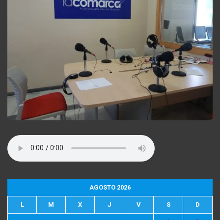
AGOSTO 2026
L
M
X
J
V
S
D