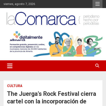
Saltar
viernes, agosto 7, 2026
al
contenido
Noticias de Almería. Actualidad informativa sobre la Comarca del
La Comarca – Noticias del
Almanzora y sus localidades.
Almanzora
CULTURA
The Juerga’s Rock Festival cierra
cartel con la incorporación de