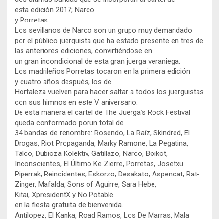
esta edición 2017; Narco
y Porretas.
Los sevillanos de Narco son un grupo muy demandado
por el público juerguista que ha estado presente en tres de
las anteriores ediciones, convirtiéndose en
un gran incondicional de esta gran juerga veraniega.
Los madrileños Porretas tocaron en la primera edición
y cuatro años después, los de
Hortaleza vuelven para hacer saltar a todos los juerguistas
con sus himnos en este V aniversario.
De esta manera el cartel de The Juerga’s Rock Festival
queda conformado porun total de
34 bandas de renombre: Rosendo, La Raíz, Skindred, El
Drogas, Riot Propaganda, Marky Ramone, La Pegatina,
Talco, Dubioza Kolektiv, Gatillazo, Narco, Boikot,
Inconscientes, El Último Ke Zierre, Porretas, Josetxu
Piperrak, Reincidentes, Eskorzo, Desakato, Aspencat, Rat-
Zinger, Mafalda, Sons of Aguirre, Sara Hebe,
Kitai, XpresidentX y No Potable
en la fiesta gratuita de bienvenida.
Antílopez, El Kanka, Road Ramos, Los De Marras, Mala