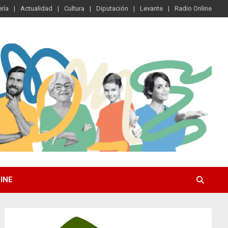
ría
Actualidad
Cultura
Diputación
Levante
Radio Online
INE