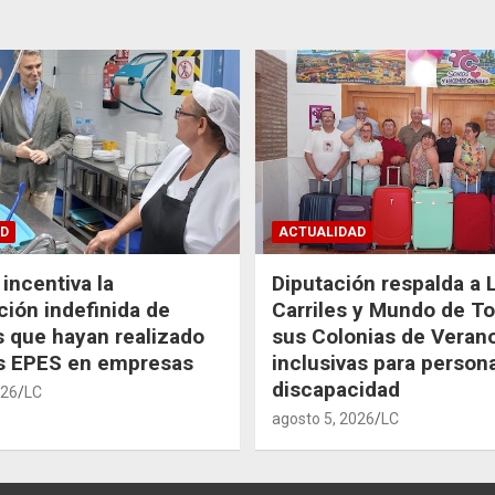
D
ACTUALIDAD
incentiva la
Diputación respalda a 
ción indefinida de
Carriles y Mundo de T
 que hayan realizado
sus Colonias de Veran
as EPES en empresas
inclusivas para person
discapacidad
026
LC
agosto 5, 2026
LC