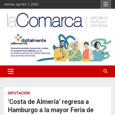
Saltar
viernes, agosto 7, 2026
al
contenido
Noticias de Almería. Actualidad informativa sobre la Comarca del
La Comarca – Noticias del
Almanzora y sus localidades.
Almanzora
DIPUTACIÓN
‘Costa de Almería’ regresa a
Hamburgo a la mayor Feria de