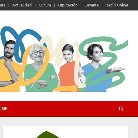
ría
Actualidad
Cultura
Diputación
Levante
Radio Online
INE