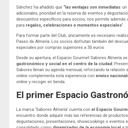
Sánchez ha añadido que
“las ventajas son inmediatas
: u
adicionales, prioridad en la reserva de eventos y degustaci
descuentos específicos para socios, nos permite además o
para
regalos, celebraciones o momentos especiales
”.
Para formar parte del Club, únicamente es necesario realiz
Paseo de Almería. Los socios disfrutan también del descu
especiales por compras superiores a 50 euros.
Desde su apertura, el Espacio Gourmet Sabores Almería s
gastronómico y social en el centro de la ciudad
. Prese
Sabores llenan su agenda mensual, reforzando la relación e
online complementa esta experiencia con
envíos nacional
online y recoger en tienda.
El primer Espacio Gastro
La marca ‘Sabores Almería’ cuenta con
el Espacio Gourme
encuentro donde adquirir más las referencias de productos 
degustaciones, presentaciones, showcookings o eventos esp
consolidado como
dinamizador de la economía local
a t