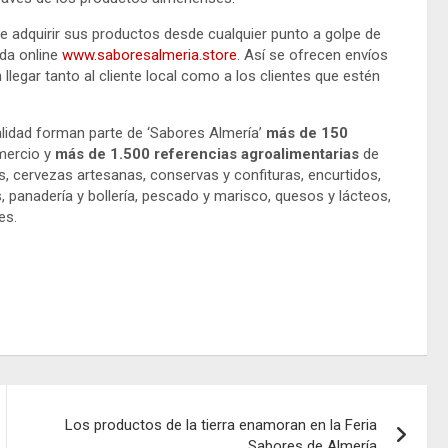
de adquirir sus productos desde cualquier punto a golpe de
nda online
www.saboresalmeria.store
. Así se ofrecen envíos
llegar tanto al cliente local como a los clientes que estén
alidad forman parte de ‘Sabores Almería’
más de 150
omercio y
más de 1.500 referencias agroalimentarias
de
s, cervezas artesanas, conservas y confituras, encurtidos,
 panadería y bollería, pescado y marisco, quesos y lácteos,
es.
Los productos de la tierra enamoran en la Feria
Sabores de Almería