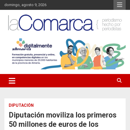
Saltar
domingo, agosto 9, 2026
al
contenido
Noticias de Almería. Actualidad informativa sobre la Comarca del
La Comarca – Noticias del
Almanzora y sus localidades.
Almanzora
DIPUTACIÓN
Diputación moviliza los primeros
50 millones de euros de los