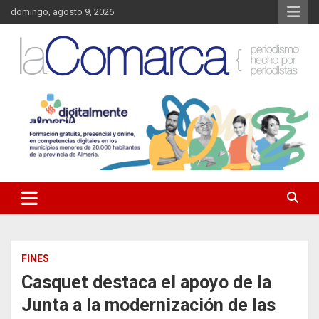
Saltar
domingo, agosto 9, 2026
al
contenido
Noticias de Almería. Actualidad informativa sobre la Comarca del
La Comarca – Noticias del
Almanzora y sus localidades.
Almanzora
FINES
Casquet destaca el apoyo de la
Junta a la modernización de las