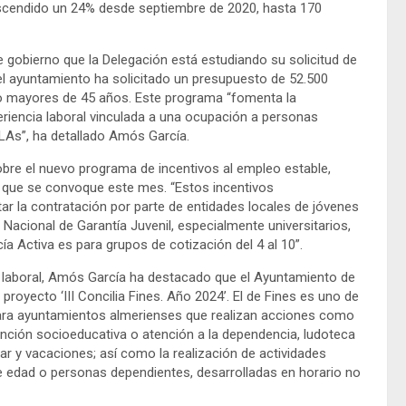
scendido un 24% desde septiembre de 2020, hasta 170
e gobierno que la Delegación está estudiando su solicitud de
 el ayuntamiento ha solicitado un presupuesto de 52.500
o mayores de 45 años. Este programa “fomenta la
eriencia laboral vinculada a una ocupación a personas
As”, ha detallado Amós García.
obre el nuevo programa de incentivos al empleo estable,
é que se convoque este mes. “Estos incentivos
tar la contratación por parte de entidades locales de jóvenes
acional de Garantía Juvenil, especialmente universitarios,
ía Activa es para grupos de cotización del 4 al 10”.
r y laboral, Amós García ha destacado que el Ayuntamiento de
proyecto ‘III Concilia Fines. Año 2024’. El de Fines es uno de
ara ayuntamientos almerienses que realizan acciones como
ención socioeducativa o atención a la dependencia, ludoteca
r y vacaciones; así como la realización de actividades
de edad o personas dependientes, desarrolladas en horario no