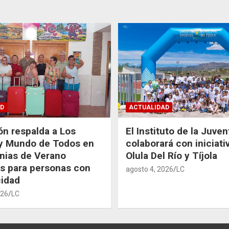
D
ACTUALIDAD
ón respalda a Los
El Instituto de la Juve
 y Mundo de Todos en
colaborará con iniciati
nias de Verano
Olula Del Río y Tíjola
as para personas con
agosto 4, 2026
LC
idad
026
LC