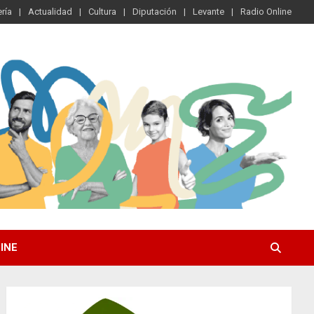
ría
Actualidad
Cultura
Diputación
Levante
Radio Online
INE