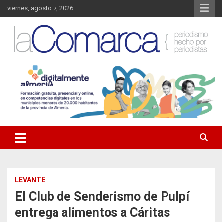
Saltar
viernes, agosto 7, 2026
al
contenido
Noticias de Almería. Actualidad informativa sobre la Comarca del
La Comarca – Noticias del
Almanzora y sus localidades.
Almanzora
LEVANTE
El Club de Senderismo de Pulpí
entrega alimentos a Cáritas