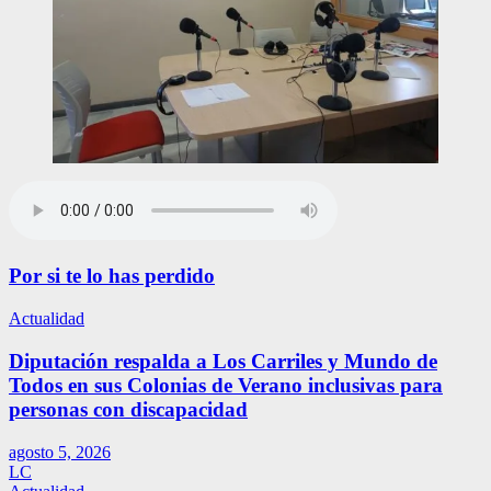
Por si te lo has perdido
Actualidad
Diputación respalda a Los Carriles y Mundo de
Todos en sus Colonias de Verano inclusivas para
personas con discapacidad
agosto 5, 2026
LC