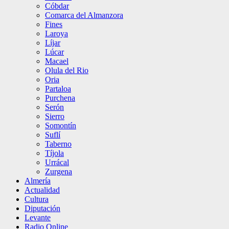
Cóbdar
Comarca del Almanzora
Fines
Laroya
Líjar
Lúcar
Macael
Olula del Rio
Oria
Partaloa
Purchena
Serón
Sierro
Somontín
Suflí
Taberno
Tíjola
Urrácal
Zurgena
Almería
Actualidad
Cultura
Diputación
Levante
Radio Online