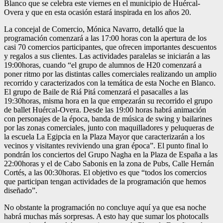
Blanco que se celebra este viernes en el municipio de Huércal-
Overa y que en esta ocasión estará inspirada en los años 20.
La concejal de Comercio, Mónica Navarro, detalló que la
programación comenzará a las 17:00 horas con la apertura de los
casi 70 comercios participantes, que ofrecen importantes descuentos
y regalos a sus clientes. Las actividades paralelas se iniciarán a las
19:00horas, cuando “el grupo de alumnos de H20 comenzará a
poner ritmo por las distintas calles comerciales realizando un amplio
recorrido y caracterizados con la temática de esta Noche en Blanco.
El grupo de Baile de Riá Pitá comenzará el pasacalles a las
19:30horas, misma hora en la que empezarán su recorrido el grupo
de ballet Huércal-Overa. Desde las 19:00 horas habrá animación
con personajes de la época, banda de música de swing y bailarines
por las zonas comerciales, junto con maquilladores y peluqueras de
la escuela La Egipcia en la Plaza Mayor que caracterizarán a los
vecinos y visitantes reviviendo una gran época”. El punto final lo
pondrán los conciertos del Grupo Nagha en la Plaza de España a las
22:00horas y el de Cabo Sabonis en la zona de Pubs, Calle Hernán
Cortés, a las 00:30horas. El objetivo es que “todos los comercios
que participan tengan actividades de la programación que hemos
diseñado”.
No obstante la programación no concluye aquí ya que esa noche
habrá muchas más sorpresas. A esto hay que sumar los photocalls