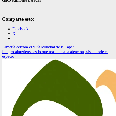
cinco ediciones pasadas”.
Comparte esto:
Facebook
X
Navegación
Almería celebra el ‘Día Mundial de la Tapa’
El agro almeriense es lo que más llama la atención, vista desde el
de
espacio
entradas