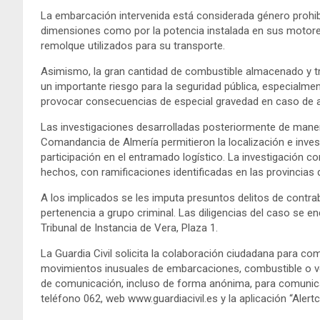
La embarcación intervenida está considerada género prohi
dimensiones como por la potencia instalada en sus motores,
remolque utilizados para su transporte.
Asimismo, la gran cantidad de combustible almacenado y t
un importante riesgo para la seguridad pública, especialmen
provocar consecuencias de especial gravedad en caso de a
Las investigaciones desarrolladas posteriormente de manera
Comandancia de Almería permitieron la localización e inves
participación en el entramado logístico. La investigación c
hechos, con ramificaciones identificadas en las provincias d
A los implicados se les imputa presuntos delitos de contrab
pertenencia a grupo criminal. Las diligencias del caso se en
Tribunal de Instancia de Vera, Plaza 1.
La Guardia Civil solicita la colaboración ciudadana para c
movimientos inusuales de embarcaciones, combustible o ve
de comunicación, incluso de forma anónima, para comunicar 
teléfono 062, web www.guardiacivil.es y la aplicación “Alert