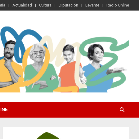
ría
Actualidad
Cultura
Diputación
Levante
Radio Online
INE