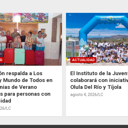
D
ACTUALIDAD
ón respalda a Los
El Instituto de la Juve
 y Mundo de Todos en
colaborará con iniciati
nias de Verano
Olula Del Río y Tíjola
as para personas con
agosto 4, 2026
LC
idad
026
LC