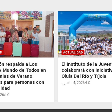
D
ACTUALIDAD
ón respalda a Los
El Instituto de la Juve
 y Mundo de Todos en
colaborará con iniciati
nias de Verano
Olula Del Río y Tíjola
as para personas con
agosto 4, 2026
LC
idad
026
LC