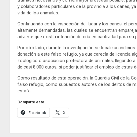
trámites necesarios y con la mayor brevedad posible, para
y colaboradores particulares de la provincia a los canes, y
vida de los animales.
Continuando con la inspección del lugar y los canes, el per
altamente demandadas, las cuales se encuentran empareja
advierte que existía intención de cría en cautividad para su
Por otro lado, durante la investigación se localizan indici
donación a este falso refugio, ya que carecía de licencia a
zoológico o asociación protectora de animales, llegando
de casi 8.000 euros, si poder justificar el empleo de estas 
Como resultado de esta operación, la Guardia Civil de la C
falso refugio, como supuestos autores de los delitos de m
estafa.
Comparte esto:
Facebook
X