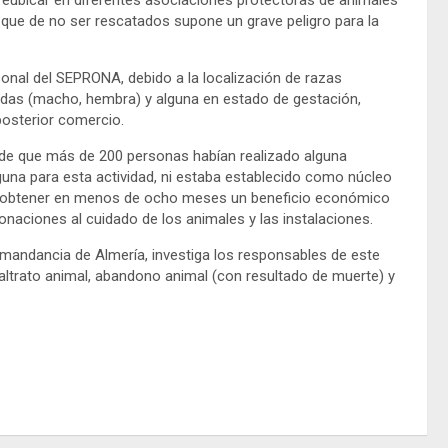
 reubicar en diferentes asociaciones protectoras de animales
a que de no ser rescatados supone un grave peligro para la
sonal del SEPRONA, debido a la localización de razas
das (macho, hembra) y alguna en estado de gestación,
 posterior comercio.
os de que más de 200 personas habían realizado alguna
lguna para esta actividad, ni estaba establecido como núcleo
 a obtener en menos de ocho meses un beneficio económico
donaciones al cuidado de los animales y las instalaciones.
omandancia de Almería, investiga los responsables de este
altrato animal, abandono animal (con resultado de muerte) y