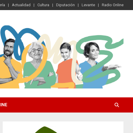
ría
Actualidad
Cultura
Diputación
Levante
Radio Online
INE