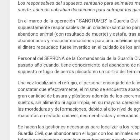
Los responsables del supuesto santuario para animales mal
suerte, además cobraban donaciones para sufragar los gas
En el marco de la operación “ SANCTUMER” la Guardia Civil
supuestamente responsables de un criadero/santuario para 
abandono animal (con resultado de muerte) y estafa, tras ab
abandonados y recaudar donaciones para una actividad que 
el dinero recaudado fuese invertido en el cuidado de los ani
Personal del SEPRONA de la Comandancia de la Guardia Civil
pasado año cuando, tiene conocimiento del abandono de n
supuesto refugio de perros ubicado en un cortijo del térmi
Una vez localizado el refugio, el personal encargado de la 
constatar que efectivamente, el mismo se encuentra abando
gran cantidad de basura y plásticos además de los excremen
sueltos, sin alimento ni agua limpia, en su mayoría carecie
las mordeduras y deformaciones, debido al alto nivel de agr
mascotas en estado cadáver, desmembradas y devoradas p
Se hacen las gestiones necesarias para localizar a los resp
Guardia Civil, que abandonaron el lugar con los animales en