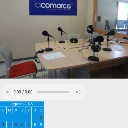
agosto 2026
L
M
X
J
V
S
D
1
2
3
4
5
6
7
8
9