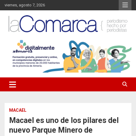
Saltar
viernes, agosto 7, 2026
al
contenido
Noticias de Almería. Actualidad informativa sobre la Comarca del
La Comarca – Noticias del
Almanzora y sus localidades.
Almanzora
MACAEL
Macael es uno de los pilares del
nuevo Parque Minero de