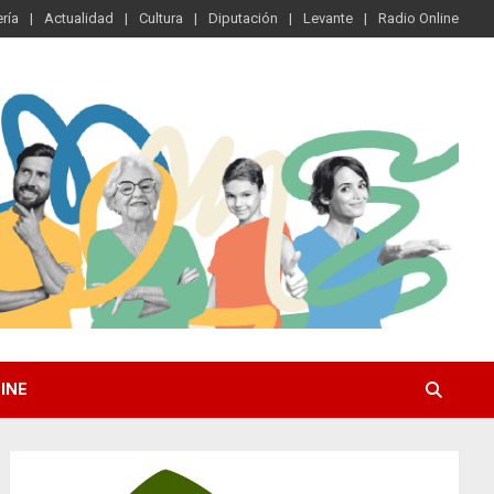
ría
Actualidad
Cultura
Diputación
Levante
Radio Online
INE