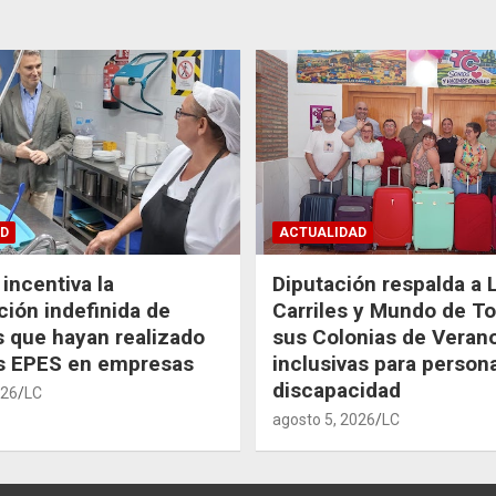
D
ACTUALIDAD
incentiva la
Diputación respalda a 
ción indefinida de
Carriles y Mundo de T
 que hayan realizado
sus Colonias de Veran
as EPES en empresas
inclusivas para person
discapacidad
026
LC
agosto 5, 2026
LC