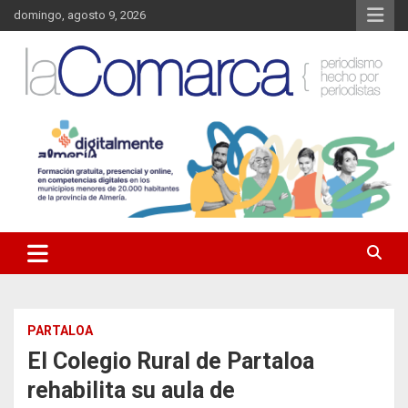
Saltar
domingo, agosto 9, 2026
al
contenido
Noticias de Almería. Actualidad informativa sobre la Comarca del
La Comarca – Noticias del
Almanzora y sus localidades.
Almanzora
PARTALOA
El Colegio Rural de Partaloa
rehabilita su aula de