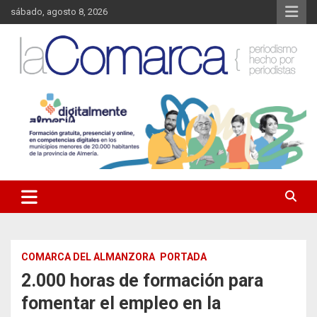
Saltar
sábado, agosto 8, 2026
al
contenido
Noticias de Almería. Actualidad informativa sobre la Comarca del
La Comarca – Noticias del
Almanzora y sus localidades.
Almanzora
COMARCA DEL ALMANZORA
PORTADA
2.000 horas de formación para
fomentar el empleo en la