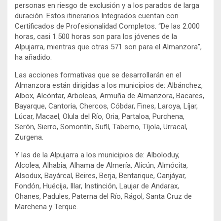
personas en riesgo de exclusión y a los parados de larga
duración. Estos itinerarios Integrados cuentan con
Certificados de Profesionalidad Completos. “De las 2.000
horas, casi 1.500 horas son para los jóvenes de la
Alpujarra, mientras que otras 571 son para el Almanzora”,
ha añadido.
Las acciones formativas que se desarrollarán en el
Almanzora están dirigidas a los municipios de: Albánchez,
Albox, Alcóntar, Arboleas, Armuña de Almanzora, Bacares,
Bayarque, Cantoria, Chercos, Cóbdar, Fines, Laroya, Líjar,
Lúcar, Macael, Olula del Río, Oria, Partaloa, Purchena,
Serón, Sierro, Somontín, Suflí, Taberno, Tíjola, Urracal,
Zurgena.
Y las de la Alpujarra a los municipios de: Alboloduy,
Alcolea, Alhabia, Alhama de Almería, Alicún, Almócita,
Alsodux, Bayárcal, Beires, Berja, Bentarique, Canjáyar,
Fondón, Huécija, Illar, Instinción, Laujar de Andarax,
Ohanes, Padules, Paterna del Río, Rágol, Santa Cruz de
Marchena y Terque.