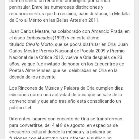
conformando un recorrido antológico por la lírica
peninsular. Entre las numerosas distinciones y
reconocimientos que ha recibido, cabe destacar, la Medalla
de Oro al Mérito en las Bellas Artes en 2011.
Juan Carlos Mestre, ha colaborado con Amancio Prada, en
el disco
Emboscados
(1993) y en este último
titulado
Cavalo Morto
, que se podrá disfrutar en Oria. Juan
Carlos Mestre Premio Nacional de Poesía 2009 y Premio
Nacional de la Crítica 2012
,
vuelve a Oria después de 23
años, ya que fue invitado de honor en los Encuentros de
Poetas Almerienses, que se celebraban en Oria en la
década de los noventa.
Los Rincones de Música y Palabra de Oria cumplen diez
ediciones como una actividad de ocio que se sale de lo
convencional y que año tras año está consolidando un
público fiel.
Diferentes lugares con encanto de Oria se transforman
para convertirse, del 4 al 8 de agosto, en espacios de
encuentro cultural donde la música y la palabra se
fusionan con el entorno para ofrecer al público un