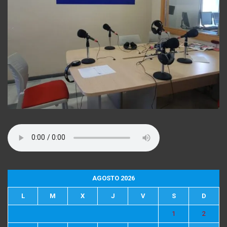
AGOSTO 2026
L
M
X
J
V
S
D
1
2