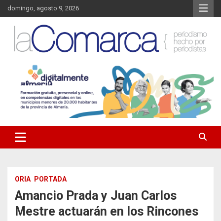
Saltar
domingo, agosto 9, 2026
al
contenido
Noticias de Almería. Actualidad informativa sobre la Comarca del
La Comarca – Noticias del
Almanzora y sus localidades.
Almanzora
ORIA
PORTADA
Amancio Prada y Juan Carlos
Mestre actuarán en los Rincones