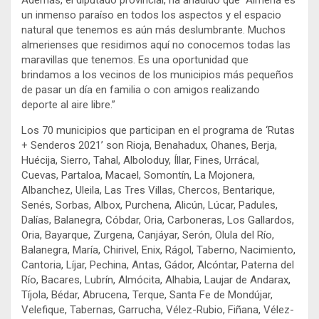
un inmenso paraíso en todos los aspectos y el espacio
natural que tenemos es aún más deslumbrante. Muchos
almerienses que residimos aquí no conocemos todas las
maravillas que tenemos. Es una oportunidad que
brindamos a los vecinos de los municipios más pequeños
de pasar un día en familia o con amigos realizando
deporte al aire libre.”
Los 70 municipios que participan en el programa de ‘Rutas
+ Senderos 2021’ son Rioja, Benahadux, Ohanes, Berja,
Huécija, Sierro, Tahal, Alboloduy, Íllar, Fines, Urrácal,
Cuevas, Partaloa, Macael, Somontín, La Mojonera,
Albanchez, Uleila, Las Tres Villas, Chercos, Bentarique,
Senés, Sorbas, Albox, Purchena, Alicún, Lúcar, Padules,
Dalías, Balanegra, Cóbdar, Oria, Carboneras, Los Gallardos,
Oria, Bayarque, Zurgena, Canjáyar, Serón, Olula del Río,
Balanegra, María, Chirivel, Enix, Rágol, Taberno, Nacimiento,
Cantoria, Líjar, Pechina, Antas, Gádor, Alcóntar, Paterna del
Río, Bacares, Lubrín, Almócita, Alhabia, Laujar de Andarax,
Tíjola, Bédar, Abrucena, Terque, Santa Fe de Mondújar,
Velefique, Tabernas, Garrucha, Vélez-Rubio, Fiñana, Vélez-