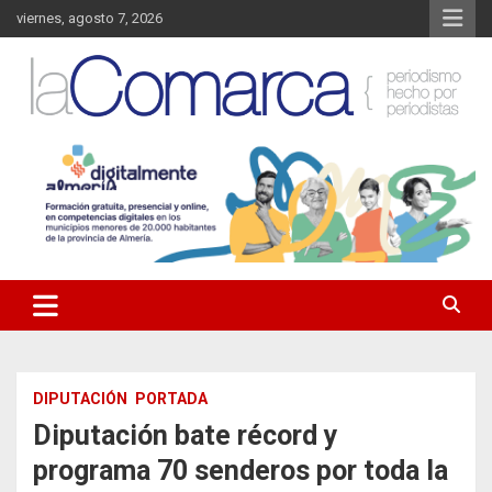
Saltar
viernes, agosto 7, 2026
al
contenido
Noticias de Almería. Actualidad informativa sobre la Comarca del
La Comarca – Noticias del
Almanzora y sus localidades.
Almanzora
DIPUTACIÓN
PORTADA
Diputación bate récord y
programa 70 senderos por toda la