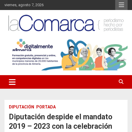
Saltar
viernes, agosto 7, 2026
al
contenido
Noticias de Almería. Actualidad informativa sobre la Comarca del
La Comarca – Noticias del
Almanzora y sus localidades.
Almanzora
DIPUTACIÓN
PORTADA
Diputación despide el mandato
2019 – 2023 con la celebración