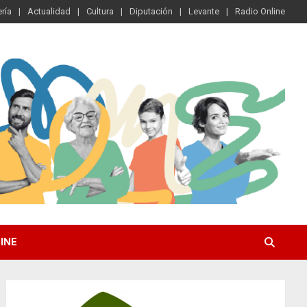
ría
Actualidad
Cultura
Diputación
Levante
Radio Online
INE