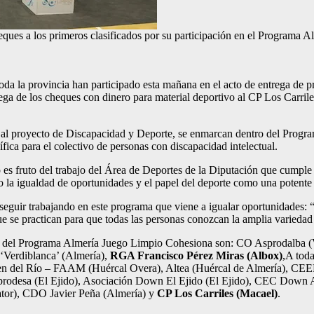
eques a los primeros clasificados por su participación en el Programa 
oda la provincia han participado esta mañana en el acto de entrega de p
ga de los cheques con dinero para material deportivo al CP Los Carrile
s al proyecto de Discapacidad y Deporte, se enmarcan dentro del Prog
ica para el colectivo de personas con discapacidad intelectual.
es fruto del trabajo del Área de Deportes de la Diputación que cumple c
 la igualdad de oportunidades y el papel del deporte como una potente 
 seguir trabajando en este programa que viene a igualar oportunidades
ue se practican para que todas las personas conozcan la amplia varieda
rte del Programa Almería Juego Limpio Cohesiona son: CO Asprodalba (
‘Verdiblanca’ (Almería),
RGA Francisco Pérez Miras (Albox)
,A tod
en del Río – FAAM (Huércal Overa), Altea (Huércal de Almería), CEEE
prodesa (El Ejido), Asociación Down El Ejido (El Ejido), CEC Down 
tor), CDO Javier Peña (Almería) y
CP Los Carriles (Macael)
.