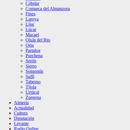
Cóbdar
Comarca del Almanzora
Fines
Laroya
Líjar
Lúcar
Macael
Olula del Rio
Oria
Partaloa
Purchena
Serón
Sierro
Somontín
Suflí
Taberno
Tíjola
Urrácal
Zurgena
Almería
Actualidad
Cultura
Diputación
Levante
Radio Online