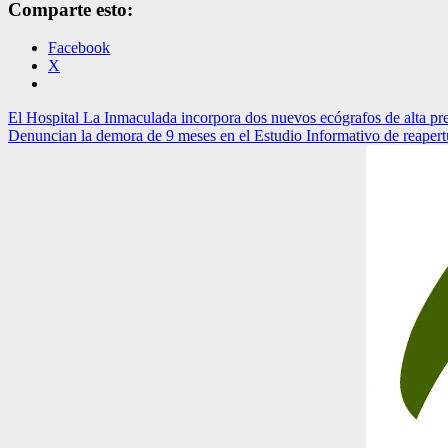
Comparte esto:
Facebook
X
Navegación
El Hospital La Inmaculada incorpora dos nuevos ecógrafos de alta pre
Denuncian la demora de 9 meses en el Estudio Informativo de reaper
de
entradas