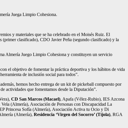
Almería Juega Limpio Cohesiona.
remios y materiales que se ha celebrado en el Moisés Ruiz. El
s (primer clasificado), CDO Javier Peña (segundo clasificado) y la
rama Almería Juego Limpio Cohesiona y constituyen un servicio
on el objetivo de fomentar la práctica deportiva y los hábitos de vida
herramienta de inclusión social para todos”.
: “además, hemos hecho entrega de un kit de pickeball compuesto por
d de actividades que fomentamos desde la Diputación”.
Vera),
CD San Marcos (Macael)
, Apafa (Vélez-Rubio), IES Azcona
a Vela (Almería), Asociación de Personas con Discapacidad La
P Princesa Sofía (Almería), Asociación Activa tu Ocio y Di
Almería (Almería),
Residencia ‘Virgen del Socorro’ (Tíjola)
, RGA