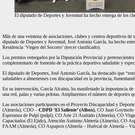
El diputado de Deportes y Juventud ha hecho entrega de los ch
Más de una veintena de asociaciones, clubes y centros deportivos de t
diputado de Deportes y Juventud, José Antonio García, ha hecho entre
Residencia ‘Virgen del Socorro’ (tercer clasificado).
Los premios entregados por la Diputación Provincial y perteneciente
complementario de fomento de la práctica deportiva saludable y específ
El diputado de Deportes, José Antonio García, ha destacado que “esto 
saludables a almerienses con discapacidad en la provincia, fomentando
En su intervención, García Alcaina, ha manifestado la importancia de
una red, palas y varias pelotas. Ampliaremos el número de deportes q
Las asociaciones participantes en el Proyecto Discapacidad y Depo
(Almería), CDO –
CDPD ‘El Saliente’ (Albox)
, CO Juan Goytisolo 
Esperanza de Pulpí (pulpí), CO Arte 21 Asalsido (Almería), CO Virg
Capacitados (El Ejido), Atención Autismo Almería (Almería), CO As
FAAM (Almería), CO Aspapros (Almería – Huércal de Almería – Via