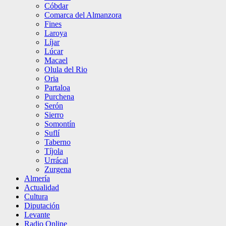
Cóbdar
Comarca del Almanzora
Fines
Laroya
Líjar
Lúcar
Macael
Olula del Rio
Oria
Partaloa
Purchena
Serón
Sierro
Somontín
Suflí
Taberno
Tíjola
Urrácal
Zurgena
Almería
Actualidad
Cultura
Diputación
Levante
Radio Online