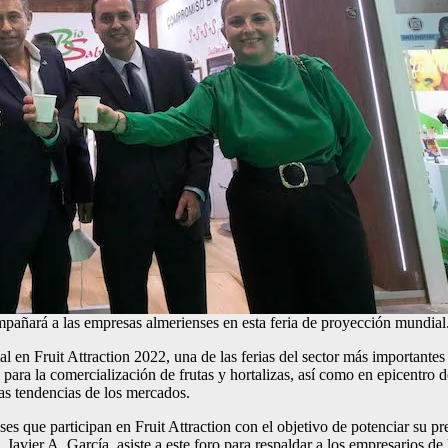
ompañará a las empresas almerienses en esta feria de proyección mundial
 en Fruit Attraction 2022, una de las ferias del sector más importantes 
para la comercialización de frutas y hortalizas, así como en epicentro 
as tendencias de los mercados.
es que participan en Fruit Attraction con el objetivo de potenciar su p
, Javier A. García, asiste a este foro para respaldar a los empresarios 