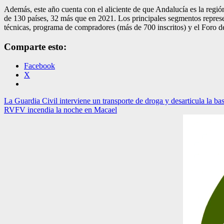
Además, este año cuenta con el aliciente de que Andalucía es la región 
de 130 países, 32 más que en 2021. Los principales segmentos represen
técnicas, programa de compradores (más de 700 inscritos) y el Foro 
Comparte esto:
Facebook
X
Navegación
La Guardia Civil interviene un transporte de droga y desarticula la b
RVFV incendia la noche en Macael
de
entradas