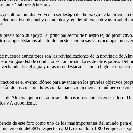
ación a ‘Sabores Almería’.
 agricultura mundial volverá a ser testigo del liderazgo de la provincia 
bilidad medioambiental y económica y, en definitiva, cultivando salud q
o”.
al presta todo su apoyo “al principal sector de nuestro tejido productivo
tro campo. Estamos al lado de nuestras empresas y las acompañamos en e
 nuestros agricultores son las reivindicaciones de la provincia de Alme
ompetir en igualdad de condiciones con productores de otros países. D
aprovechamiento del agua y otras muy destacadas con la higiene rural co
raction es el evento idóneo para avanzar en los grandes objetivos propu
cación de los consumidores con la marca, incrementar el número de empr
cia de Almería que mostrarán sus últimas innovaciones en este foro. De 
ica y Agroponiente.
dencia de este foro como uno de los más importantes del mundo para el s
un incremento del 38% respecto a 2021, expondrán 1.800 empresas expos