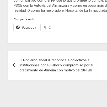
con un partido como el PP que lo que promete lo cumple. E
PSOE con la Autovía del Almanzora y como en poco más de
realidad. O como ha mejorado el Hospital de La Inmaculada
Comparte esto:
Facebook
X
Navegación
El Gobierno andaluz reconoce a colectivos e
de
instituciones por su labor y compromiso por el
crecimiento de Almería con motivo del 28-F￼
entradas