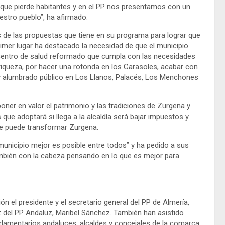
, que pierde habitantes y en el PP nos presentamos con un
stro pueblo”, ha afirmado.
de las propuestas que tiene en su programa para lograr que
imer lugar ha destacado la necesidad de que el municipio
centro de salud reformado que cumpla con las necesidades
 riqueza, por hacer una rotonda en los Carasoles, acabar con
y alumbrado público en Los Llanos, Palacés, Los Menchones
ner en valor el patrimonio y las tradiciones de Zurgena y
ue adoptará si llega a la alcaldía será bajar impuestos y
e puede transformar Zurgena.
nicipio mejor es posible entre todos” y ha pedido a sus
ambién con la cabeza pensando en lo que es mejor para
 el presidente y el secretario general del PP de Almería,
 del PP Andaluz, Maribel Sánchez. También han asistido
rlamentarios andaluces, alcaldes y concejales de la comarca