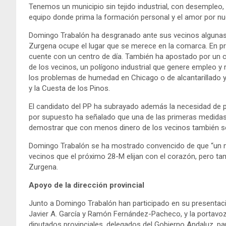
Tenemos un municipio sin tejido industrial, con desempleo
equipo donde prima la formación personal y el amor por nue
Domingo Trabalón ha desgranado ante sus vecinos algunas 
Zurgena ocupe el lugar que se merece en la comarca. En pr
cuente con un centro de día. También ha apostado por un 
de los vecinos, un polígono industrial que genere empleo y
los problemas de humedad en Chicago o de alcantarillado 
y la Cuesta de los Pinos.
El candidato del PP ha subrayado además la necesidad de po
por supuesto ha señalado que una de las primeras medidas q
demostrar que con menos dinero de los vecinos también s
Domingo Trabalón se ha mostrado convencido de que “un mu
vecinos que el próximo 28-M elijan con el corazón, pero t
Zurgena.
Apoyo de la dirección provincial
Junto a Domingo Trabalón han participado en su presentación
Javier A. García y Ramón Fernández-Pacheco, y la portavoz
diputados provinciales, delegados del Gobierno Andaluz, pa