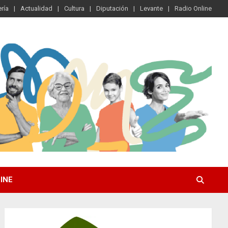
ría
Actualidad
Cultura
Diputación
Levante
Radio Online
INE