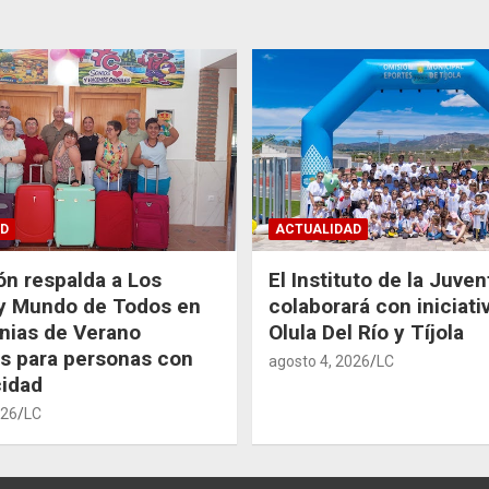
D
ACTUALIDAD
ón respalda a Los
El Instituto de la Juve
 y Mundo de Todos en
colaborará con iniciati
nias de Verano
Olula Del Río y Tíjola
as para personas con
agosto 4, 2026
LC
idad
026
LC