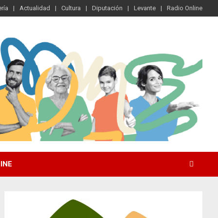
ría
Actualidad
Cultura
Diputación
Levante
Radio Online
INE