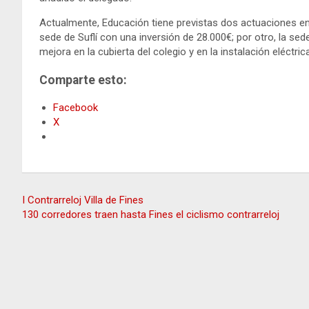
Actualmente, Educación tiene previstas dos actuaciones en e
sede de Suflí con una inversión de 28.000€; por otro, la se
mejora en la cubierta del colegio y en la instalación eléctrica
Comparte esto:
Facebook
X
Navegación
I Contrarreloj Villa de Fines
130 corredores traen hasta Fines el ciclismo contrarreloj
de
entradas