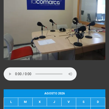
AGOSTO 2026
L
M
X
J
V
S
D