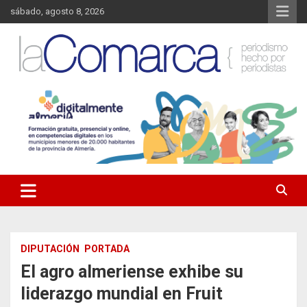
Saltar
sábado, agosto 8, 2026
al
contenido
Noticias de Almería. Actualidad informativa sobre la Comarca del
La Comarca – Noticias del
Almanzora y sus localidades.
Almanzora
DIPUTACIÓN
PORTADA
El agro almeriense exhibe su
liderazgo mundial en Fruit