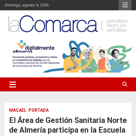
Saltar
domingo, agosto 9, 2026
al
contenido
Noticias de Almería. Actualidad informativa sobre la Comarca del
La Comarca – Noticias del
Almanzora y sus localidades.
Almanzora
MACAEL
PORTADA
El Área de Gestión Sanitaria Norte
de Almería participa en la Escuela