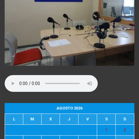
AGOSTO 2026
L
M
X
J
V
S
D
1
2