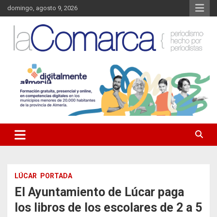
Saltar
domingo, agosto 9, 2026
al
contenido
Noticias de Almería. Actualidad informativa sobre la Comarca del
La Comarca – Noticias del
Almanzora y sus localidades.
Almanzora
LÚCAR
PORTADA
El Ayuntamiento de Lúcar paga
los libros de los escolares de 2 a 5