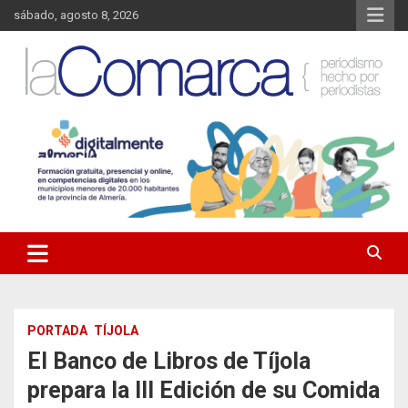
Saltar
sábado, agosto 8, 2026
al
contenido
Noticias de Almería. Actualidad informativa sobre la Comarca del
La Comarca – Noticias del
Almanzora y sus localidades.
Almanzora
PORTADA
TÍJOLA
El Banco de Libros de Tíjola
prepara la III Edición de su Comida