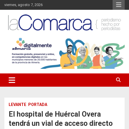
Saltar
viernes, agosto 7, 2026
al
contenido
Noticias de Almería. Actualidad informativa sobre la Comarca del
La Comarca – Noticias del
Almanzora y sus localidades.
Almanzora
LEVANTE
PORTADA
El hospital de Huércal Overa
tendrá un vial de acceso directo