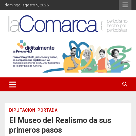
Saltar
domingo, agosto 9, 2026
al
contenido
Noticias de Almería. Actualidad informativa sobre la Comarca del
La Comarca – Noticias del
Almanzora y sus localidades.
Almanzora
DIPUTACIÓN
PORTADA
El Museo del Realismo da sus
primeros pasos