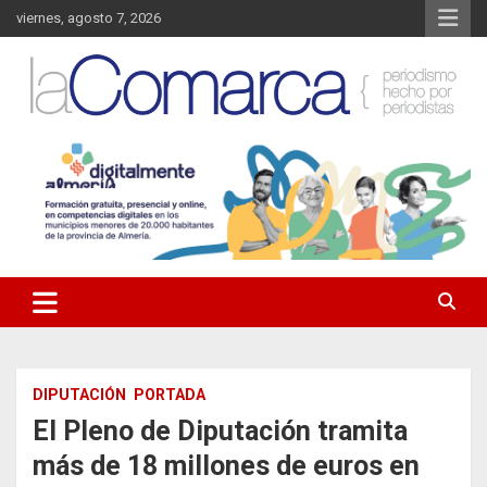
Saltar
viernes, agosto 7, 2026
al
contenido
Noticias de Almería. Actualidad informativa sobre la Comarca del
La Comarca – Noticias del
Almanzora y sus localidades.
Almanzora
DIPUTACIÓN
PORTADA
El Pleno de Diputación tramita
más de 18 millones de euros en