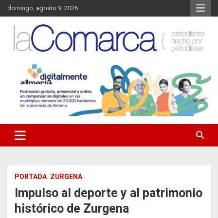
Saltar
domingo, agosto 9, 2026
al
contenido
Noticias de Almería. Actualidad informativa sobre la Comarca del
La Comarca – Noticias del
Almanzora y sus localidades.
Almanzora
PORTADA
ZURGENA
Impulso al deporte y al patrimonio
histórico de Zurgena