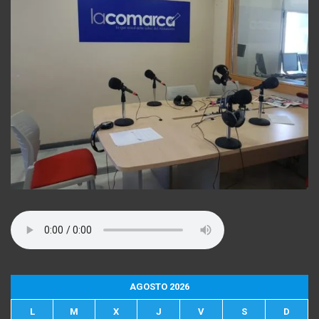
AGOSTO 2026
L
M
X
J
V
S
D