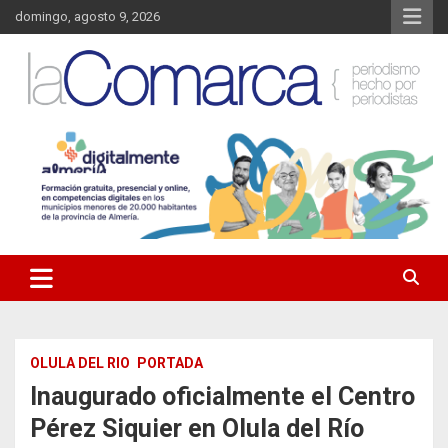
Saltar
domingo, agosto 9, 2026
al
contenido
Noticias de Almería. Actualidad informativa sobre la Comarca del
La Comarca – Noticias del
Almanzora y sus localidades.
Almanzora
OLULA DEL RIO
PORTADA
Inaugurado oficialmente el Centro
Pérez Siquier en Olula del Río