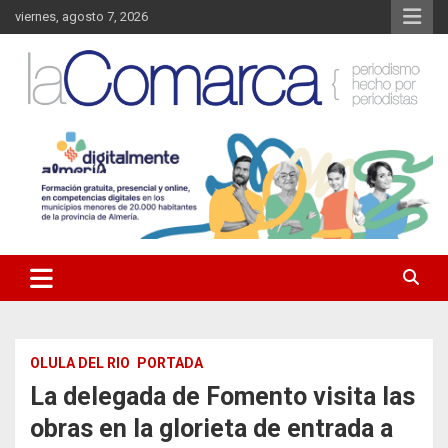
Saltar
viernes, agosto 7, 2026
al
contenido
Noticias de Almería. Actualidad informativa sobre la Comarca del
La Comarca – Noticias del
Almanzora y sus localidades.
Almanzora
OLULA DEL RIO
PORTADA
La delegada de Fomento visita las
obras en la glorieta de entrada a