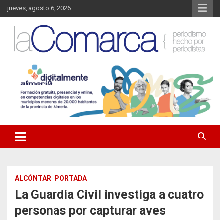
Saltar
jueves, agosto 6, 2026
al
contenido
Noticias de Almería. Actualidad informativa sobre la Comarca del
La Comarca – Noticias del
Almanzora y sus localidades.
Almanzora
ALCÓNTAR
PORTADA
La Guardia Civil investiga a cuatro
personas por capturar aves