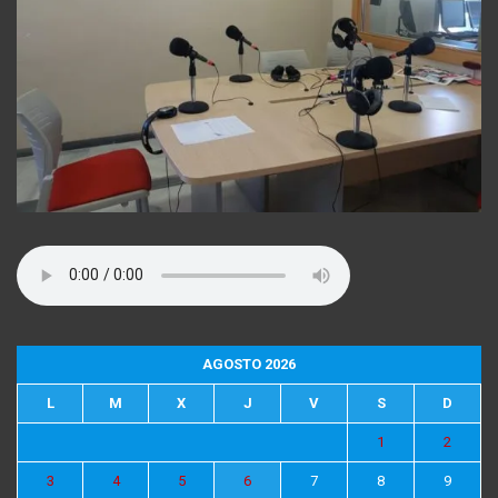
AGOSTO 2026
L
M
X
J
V
S
D
1
2
3
4
5
6
7
8
9