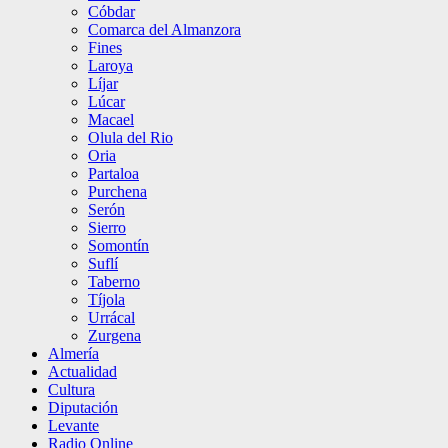
Cóbdar
Comarca del Almanzora
Fines
Laroya
Líjar
Lúcar
Macael
Olula del Rio
Oria
Partaloa
Purchena
Serón
Sierro
Somontín
Suflí
Taberno
Tíjola
Urrácal
Zurgena
Almería
Actualidad
Cultura
Diputación
Levante
Radio Online