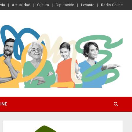
ría
Actualidad
Cultura
Diputación
Levante
Radio Online
INE