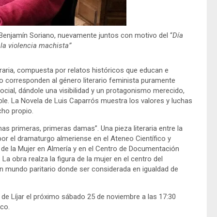
o Benjamín Soriano, nuevamente juntos con motivo del “
Día
 la violencia machista”
eraria, compuesta por relatos históricos que educan e
no corresponden al género literario feminista puramente
social, dándole una visibilidad y un protagonismo merecido,
ble. La Novela de Luis Caparrós muestra los valores y luchas
cho propio.
as primeras, primeras damas”. Una pieza literaria entre la
por el dramaturgo almeriense en el Ateneo Científico y
 de la Mujer en Almería y en el Centro de Documentación
 La obra realza la figura de la mujer en el centro del
un mundo paritario donde ser considerada en igualdad de
 de Líjar el próximo sábado 25 de noviembre a las 17:30
nco.