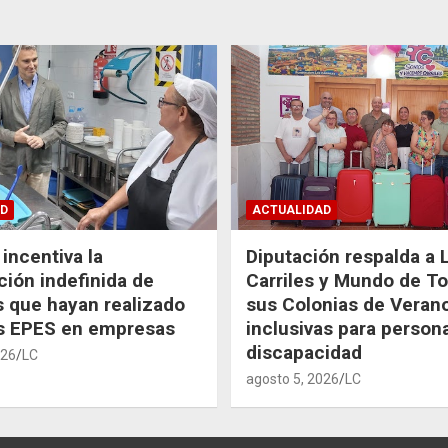
D
ACTUALIDAD
incentiva la
Diputación respalda a 
ción indefinida de
Carriles y Mundo de T
 que hayan realizado
sus Colonias de Veran
as EPES en empresas
inclusivas para person
discapacidad
026
LC
agosto 5, 2026
LC