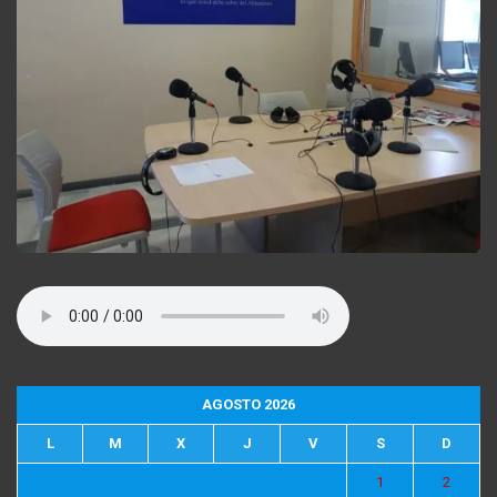
AGOSTO 2026
L
M
X
J
V
S
D
1
2