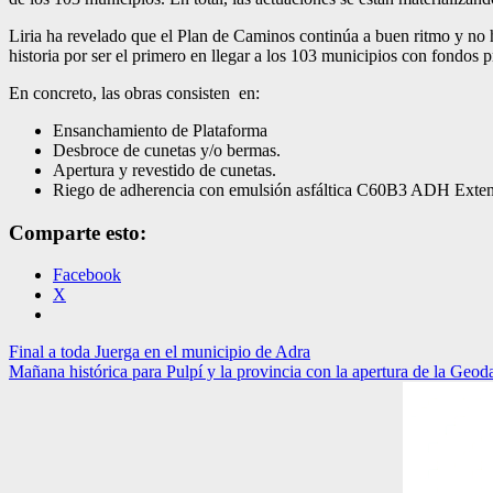
Liria ha revelado que el Plan de Caminos continúa a buen ritmo y no h
historia por ser el primero en llegar a los 103 municipios con fondos 
En concreto, las obras consisten en:
Ensanchamiento de Plataforma
Desbroce de cunetas y/o bermas.
Apertura y revestido de cunetas.
Riego de adherencia con emulsión asfáltica C60B3 ADH Exten
Comparte esto:
Facebook
X
Navegación
Final a toda Juerga en el municipio de Adra
Mañana histórica para Pulpí y la provincia con la apertura de la Geod
de
entradas