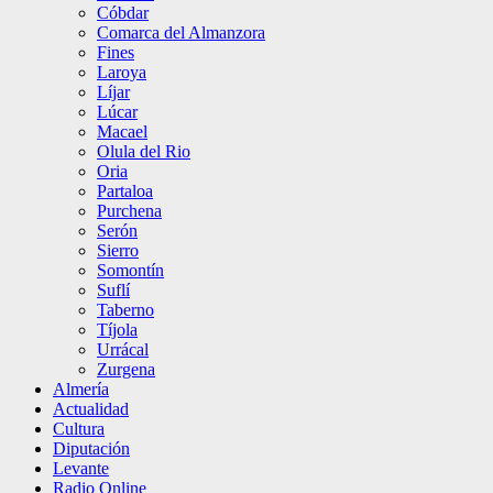
Cóbdar
Comarca del Almanzora
Fines
Laroya
Líjar
Lúcar
Macael
Olula del Rio
Oria
Partaloa
Purchena
Serón
Sierro
Somontín
Suflí
Taberno
Tíjola
Urrácal
Zurgena
Almería
Actualidad
Cultura
Diputación
Levante
Radio Online