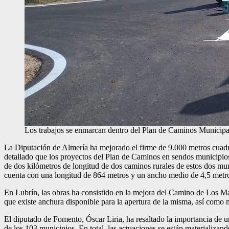
Los trabajos se enmarcan dentro del Plan de Caminos Municipa
La Diputación de Almería ha mejorado el firme de 9.000 metros cuadr
detallado que los proyectos del Plan de Caminos en sendos municipio
de dos kilómetros de longitud de dos caminos rurales de estos dos m
cuenta con una longitud de 864 metros y un ancho medio de 4,5 metr
En Lubrín, las obras ha consistido en la mejora del Camino de Los Ma
que existe anchura disponible para la apertura de la misma, así como 
El diputado de Fomento, Óscar Liria, ha resaltado la importancia de u
de los 103 municipios. En total, las actuaciones se están materializ