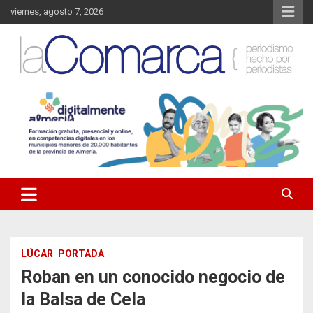
Saltar
viernes, agosto 7, 2026
al
contenido
Noticias de Almería. Actualidad informativa sobre la Comarca del
La Comarca – Noticias del
Almanzora y sus localidades.
Almanzora
LÚCAR
PORTADA
Roban en un conocido negocio de
la Balsa de Cela