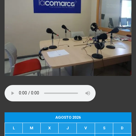
AGOSTO 2026
L
M
X
J
V
S
D