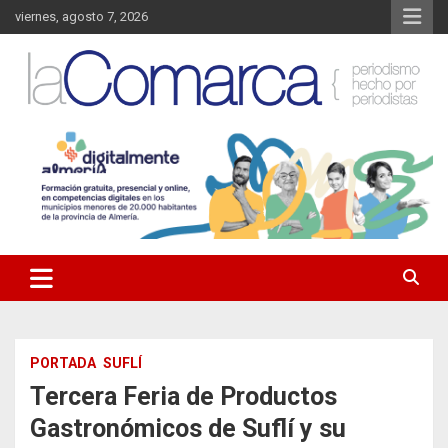
Saltar
viernes, agosto 7, 2026
al
contenido
Noticias de Almería. Actualidad informativa sobre la Comarca del
La Comarca – Noticias del
Almanzora y sus localidades.
Almanzora
PORTADA
SUFLÍ
Tercera Feria de Productos
Gastronómicos de Suflí y su