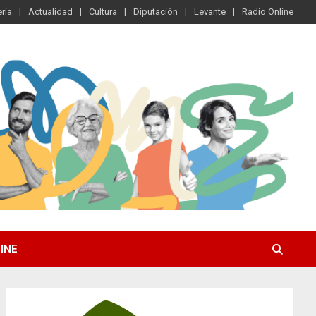
ría
Actualidad
Cultura
Diputación
Levante
Radio Online
INE