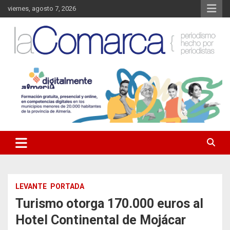
Saltar
viernes, agosto 7, 2026
al
contenido
Noticias de Almería. Actualidad informativa sobre la Comarca del
La Comarca – Noticias del
Almanzora y sus localidades.
Almanzora
LEVANTE
PORTADA
Turismo otorga 170.000 euros al
Hotel Continental de Mojácar