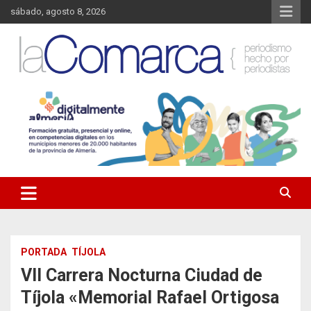
Saltar
sábado, agosto 8, 2026
al
contenido
Noticias de Almería. Actualidad informativa sobre la Comarca del
La Comarca – Noticias del
Almanzora y sus localidades.
Almanzora
PORTADA
TÍJOLA
VII Carrera Nocturna Ciudad de
Tíjola «Memorial Rafael Ortigosa