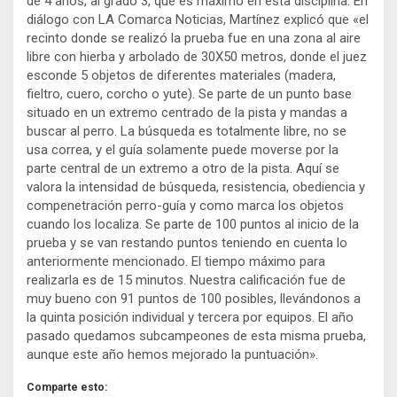
de 4 años, al grado 3, que es máximo en esta disciplina. En
diálogo con LA Comarca Noticias, Martínez explicó que «el
recinto donde se realizó la prueba fue en una zona al aire
libre con hierba y arbolado de 30X50 metros, donde el juez
esconde 5 objetos de diferentes materiales (madera,
fieltro, cuero, corcho o yute). Se parte de un punto base
situado en un extremo centrado de la pista y mandas a
buscar al perro. La búsqueda es totalmente libre, no se
usa correa, y el guía solamente puede moverse por la
parte central de un extremo a otro de la pista. Aquí se
valora la intensidad de búsqueda, resistencia, obediencia y
compenetración perro-guía y como marca los objetos
cuando los localiza. Se parte de 100 puntos al inicio de la
prueba y se van restando puntos teniendo en cuenta lo
anteriormente mencionado. El tiempo máximo para
realizarla es de 15 minutos. Nuestra calificación fue de
muy bueno con 91 puntos de 100 posibles, llevándonos a
la quinta posición individual y tercera por equipos. El año
pasado quedamos subcampeones de esta misma prueba,
aunque este año hemos mejorado la puntuación».
Comparte esto: