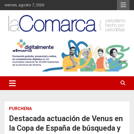
Saltar
viernes, agosto 7, 2026
al
contenido
Noticias de Almería. Actualidad informativa sobre la Comarca del
La Comarca – Noticias del
Almanzora y sus localidades.
Almanzora
PURCHENA
Destacada actuación de Venus en
la Copa de España de búsqueda y